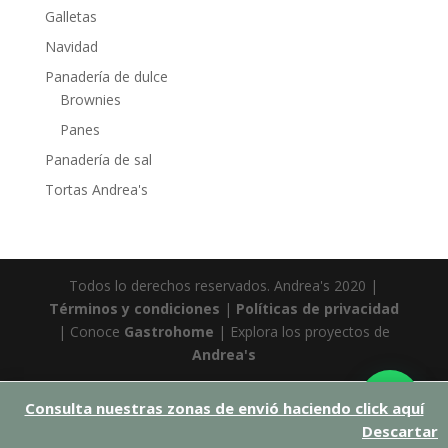
Galletas
Navidad
Panadería de dulce
Brownies
Panes
Panadería de sal
Tortas Andrea's
Todos lo derechos reservados. Andrea's 2020 |
Términos y condiciones
|
Políticas de privacidad
| Conoce
Gastrohome
| Explora los proyectos de
Andrea's
Consulta nuestras zonas de envió haciendo click aquí
Descartar