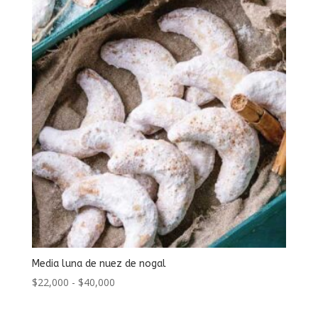
desde
$13,000
hasta
$25,000
Media luna de nuez de nogal
Rango
$
22,000
-
$
40,000
de
precios: