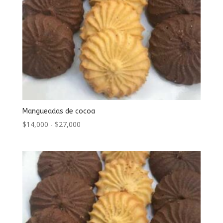
Mangueadas de cocoa
Rango
$
14,000
-
$
27,000
de
precios:
desde
$14,000
hasta
$27,000