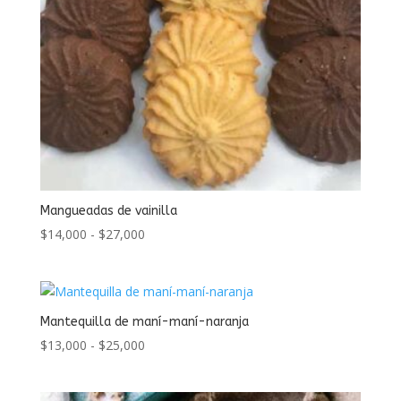
Mangueadas de vainilla
Rango
$
14,000
-
$
27,000
de
precios:
desde
$14,000
Mantequilla de maní-maní-naranja
hasta
Rango
$
13,000
-
$
25,000
$27,000
de
precios: